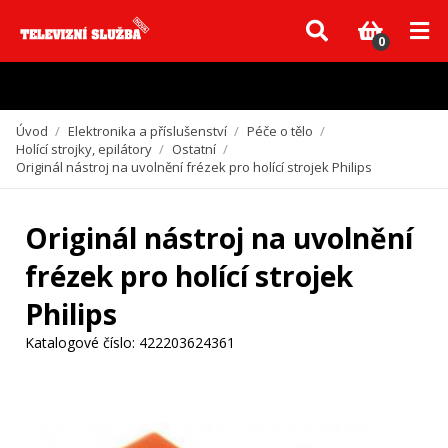
Vzhledem k aktuální situaci se může dodání dílů, které nejsou skladem,
zpozdit. Děkujeme za pochopení.
0
Úvod
/
Elektronika a příslušenství
/
Péče o tělo
/
Holící strojky, epilátory
/
Ostatní
/
Originál nástroj na uvolnění frézek pro holící strojek Philips
Originál nástroj na uvolnění
frézek pro holící strojek
Philips
Katalogové číslo:
422203624361