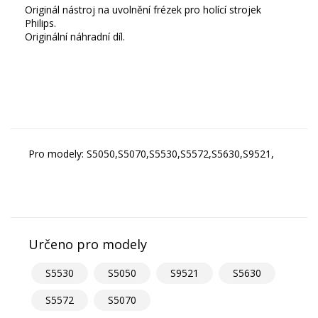
Originál nástroj na uvolnění frézek pro holící strojek
Philips.
Originální náhradní díl.
Pro modely: S5050,S5070,S5530,S5572,S5630,S9521,
Určeno pro modely
S5530
S5050
S9521
S5630
S5572
S5070