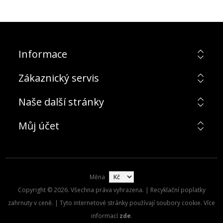
Informace
Zákaznický servis
Naše další stránky
Můj účet
Měna
Copyright © 2026. Všechna práva vyhrazena. | Recyklační poplatky
zahrnuty v ceně. | Tyto internetové stránky používají soubory cookie. Více
informací
zde
.