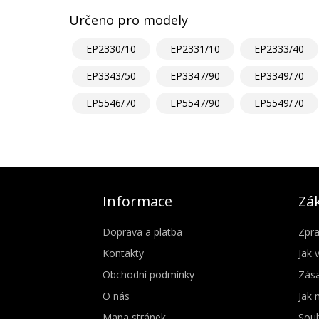
Určeno pro modely
EP2330/10
EP2331/10
EP2333/40
EP3343/50
EP3347/90
EP3349/70
EP5546/70
EP5547/90
EP5549/70
Informace
Zák
Doprava a platba
Zpra
Kontakty
Jak 
Obchodní podmínky
Zása
O nás
Jak 
Mapa stránek
Soub