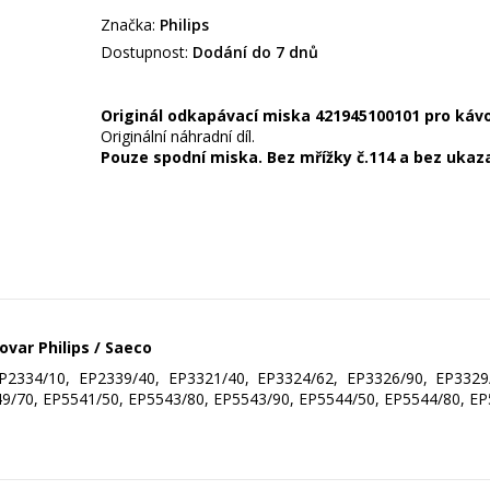
Značka:
Philips
Dostupnost:
Dodání do 7 dnů
Originál odkapávací miska 421945100101 pro kávo
Originální náhradní díl.
Pouze spodní miska. Bez mřížky č.114 a bez ukaza
var Philips / Saeco
2334/10, EP2339/40, EP3321/40, EP3324/62, EP3326/90, EP3329/
9/70, EP5541/50, EP5543/80, EP5543/90, EP5544/50, EP5544/80, EP