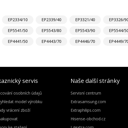
EP2334/10
EP2339/40
EP3321/40
EP3326/9
EP5541/50
EP5543/80
EP5543/90
EP5544/5
EP4441/50
EP4443/70
EP4446/70
EP4449/7
aznický servis
Naše další stránky
cování osobních údajů
Servisní centrum
vyhledat model výrobku
Extrasamsung.com
dy vrácení zboží
Extraphilips.com
nakupovat
Hisense-obchod.cz
ory ke stažení
Lgextra.com