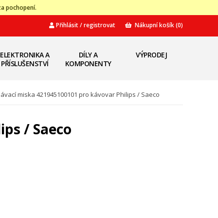
za pochopení.
Přihlásit / registrovat
Nákupní košík
(0)
ELEKTRONIKA A
DÍLY A
VÝPRODEJ
PŘÍSLUŠENSTVÍ
KOMPONENTY
pávací miska 421945100101 pro kávovar Philips / Saeco
ips / Saeco