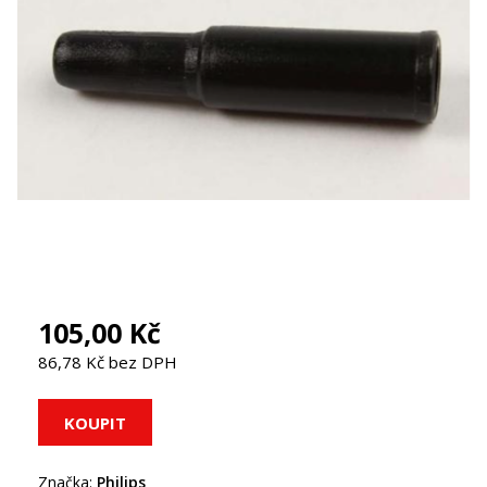
105,00 Kč
86,78 Kč bez DPH
Značka:
Philips