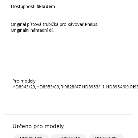
Dostupnost:
Skladem
Originál pístová trubička pro kávovar Philips.
Originální náhradní díl.
Pro modely:
HD8943/29,HD8953/09,RI9828/47,HD8953/11,HD8954/09,RI9
Určeno pro modely