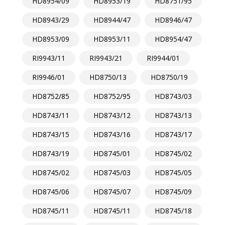
HD8954/09
HD8953/19
HD8751/95
HD8943/29
HD8944/47
HD8946/47
HD8953/09
HD8953/11
HD8954/47
RI9943/11
RI9943/21
RI9944/01
RI9946/01
HD8750/13
HD8750/19
HD8752/85
HD8752/95
HD8743/03
HD8743/11
HD8743/12
HD8743/13
HD8743/15
HD8743/16
HD8743/17
HD8743/19
HD8745/01
HD8745/02
HD8745/02
HD8745/03
HD8745/05
HD8745/06
HD8745/07
HD8745/09
HD8745/11
HD8745/11
HD8745/18