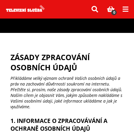
Vzhledem k aktuální situaci se může dodání dílů, které nejsou skladem,
zpozdit. Děkujeme za pochopení.
0