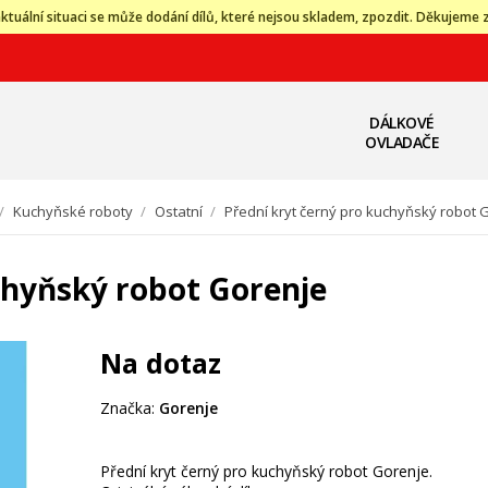
ktuální situaci se může dodání dílů, které nejsou skladem, zpozdit. Děkujeme 
DÁLKOVÉ
OVLADAČE
/
Kuchyňské roboty
/
Ostatní
/
Přední kryt černý pro kuchyňský robot 
chyňský robot Gorenje
Na dotaz
Značka:
Gorenje
Přední kryt černý pro kuchyňský robot Gorenje.