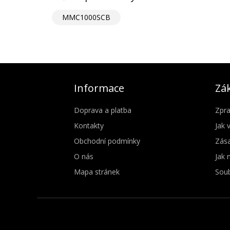
MMC1000SCB
Informace
Zák
Doprava a platba
Zpra
Kontakty
Jak 
Obchodní podmínky
Zása
O nás
Jak 
Mapa stránek
Soub