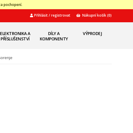
za pochopení.
Přihlásit / registrovat
Nákupní košík
(0)
ELEKTRONIKA A
DÍLY A
VÝPRODEJ
PŘÍSLUŠENSTVÍ
KOMPONENTY
Gorenje