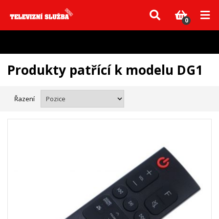
Vzhledem k aktuální situaci se může dodání dílů, které nejsou skladem,
zpozdit. Děkujeme za pochopení.
0
Produkty patřící k modelu DG1
Řazení