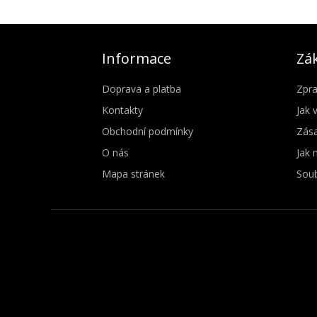
Informace
Zák
Doprava a platba
Zpra
Kontakty
Jak 
Obchodní podmínky
Zása
O nás
Jak 
Mapa stránek
Soub