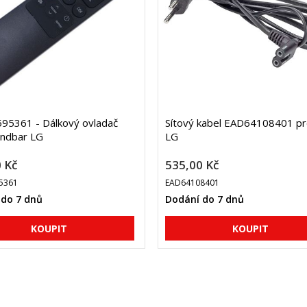
95361 - Dálkový ovladač
Sítový kabel EAD64108401 p
undbar LG
LG
 Kč
535,00 Kč
5361
EAD64108401
 do 7 dnů
Dodání do 7 dnů