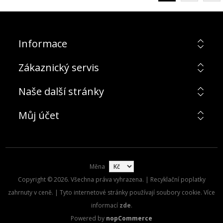
Informace
Zákaznický servis
Naše další stránky
Můj účet
Měna
Copyright © 2026. Všechna práva vyhrazena. | Recyklační poplatky
zahrnuty v ceně. | Tyto internetové stránky používají soubory cookie. Více
informací
zde
.
Powered by
nopCommerce