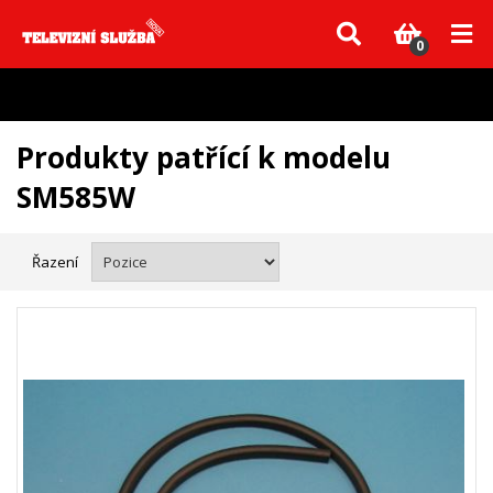
Vzhledem k aktuální situaci se může dodání dílů, které nejsou skladem,
zpozdit. Děkujeme za pochopení.
0
Produkty patřící k modelu
SM585W
Řazení