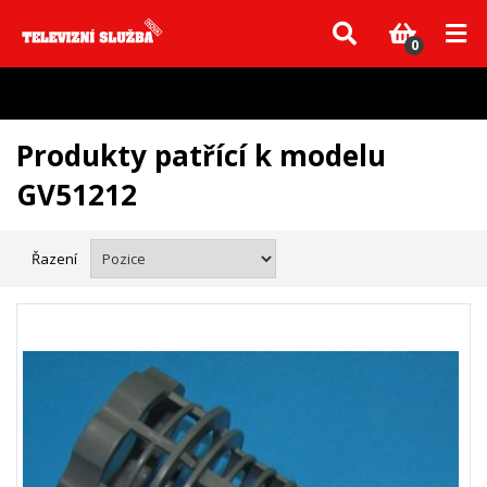
Vzhledem k aktuální situaci se může dodání dílů, které nejsou skladem,
zpozdit. Děkujeme za pochopení.
0
Produkty patřící k modelu
GV51212
Řazení