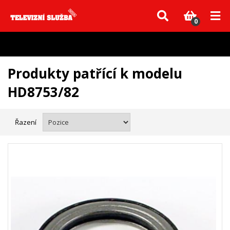
Vzhledem k aktuální situaci se může dodání dílů, které nejsou skladem,
zpozdit. Děkujeme za pochopení.
0
Produkty patřící k modelu
HD8753/82
Řazení