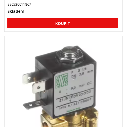
996530011867
Skladem