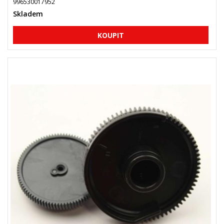
996530017952
Skladem