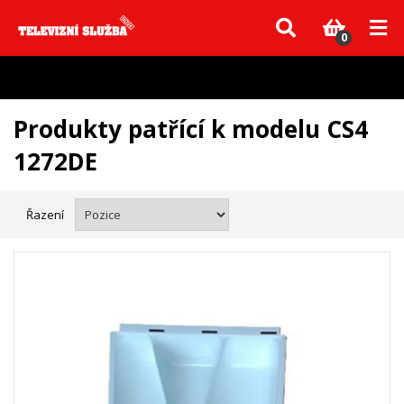
Vzhledem k aktuální situaci se může dodání dílů, které nejsou skladem,
zpozdit. Děkujeme za pochopení.
0
Produkty patřící k modelu CS4
1272DE
Řazení