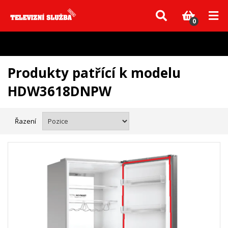
Vzhledem k aktuální situaci se může dodání dílů, které nejsou skladem,
zpozdit. Děkujeme za pochopení.
0
Produkty patřící k modelu
HDW3618DNPW
Řazení