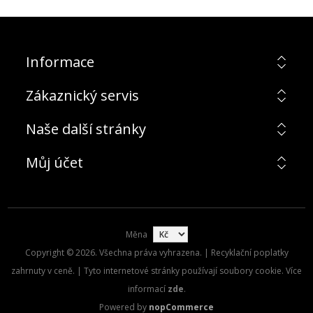
Informace
Zákaznický servis
Naše další stránky
Můj účet
Měna
Copyright © 2026. Všechna práva vyhrazena. | Recyklační poplatky
zahrnuty v ceně. | Tyto internetové stránky používají soubory cookie. Více
informací
zde
.
Powered by
nopCommerce