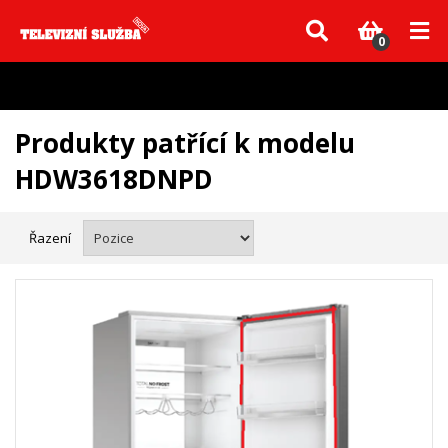
Vzhledem k aktuální situaci se může dodání dílů, které nejsou skladem,
zpozdit. Děkujeme za pochopení.
0
Produkty patřící k modelu
HDW3618DNPD
Řazení