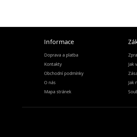
Informace
Zák
Doprava a platba
Zpra
Kontakty
Jak 
Obchodní podmínky
Zása
O nás
Jak 
Mapa stránek
Soub