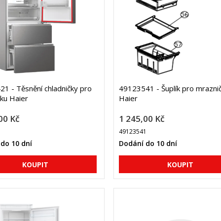
1 - Těsnění chladničky pro
49123541 - Šuplík pro mrazni
čku Haier
Haier
00 Kč
1 245,00 Kč
1
49123541
do 10 dní
Dodání do 10 dní