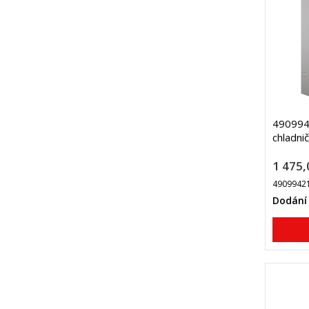
4909942
chladni
1 475,
4909942
Dodání 