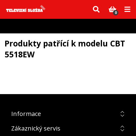
Vzhledem k aktuální situaci se může dodání dílů, které nejsou skladem,
zpozdit. Děkujeme za pochopení.
0
Produkty patřící k modelu CBT
5518EW
Informace
Zákaznický servis