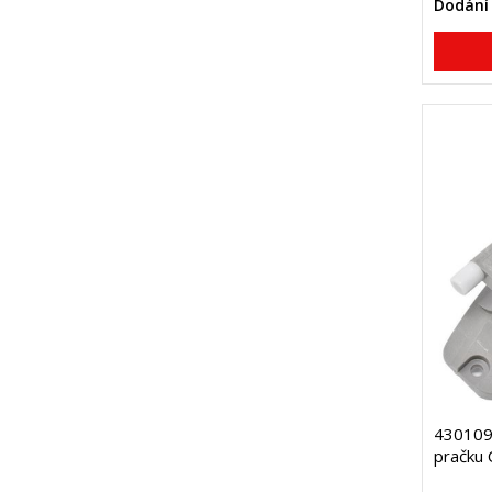
Dodání 
4301099
pračku 