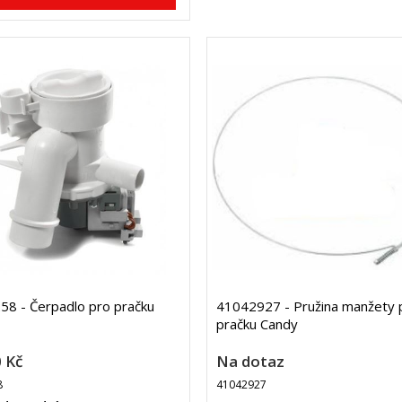
8 - Čerpadlo pro pračku
41042927 - Pružina manžety 
pračku Candy
 Kč
Na dotaz
8
41042927