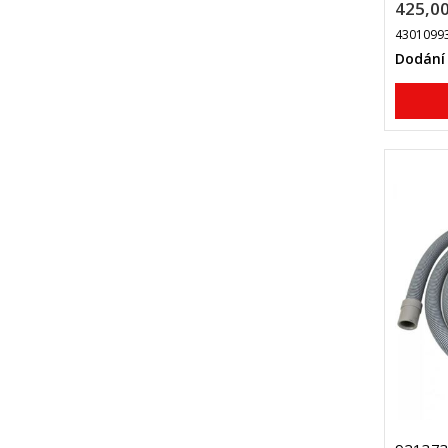
425,00
4301099
Dodání 