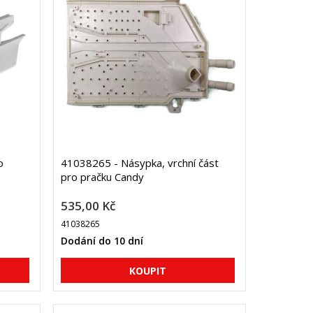
o
41038265 - Násypka, vrchní část
pro pračku Candy
535,00 Kč
41038265
Dodání do 10 dní