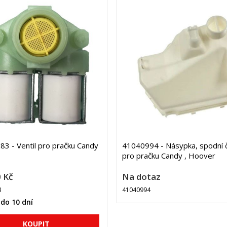
3 - Ventil pro pračku Candy
41040994 - Násypka, spodní 
pro pračku Candy , Hoover
 Kč
Na dotaz
3
41040994
do 10 dní