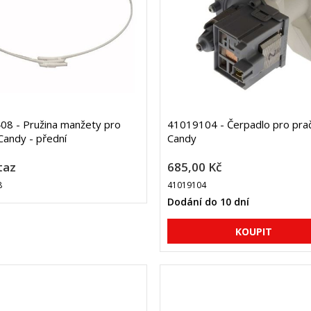
8 - Pružina manžety pro
41019104 - Čerpadlo pro pra
Candy - přední
Candy
taz
685,00 Kč
8
41019104
Dodání do 10 dní