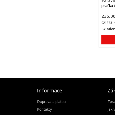
9213731
pračku
235,00
9213731
Sklade
Informace
Zák
Doprava a platba
Zpra
Kontakty
Jak 