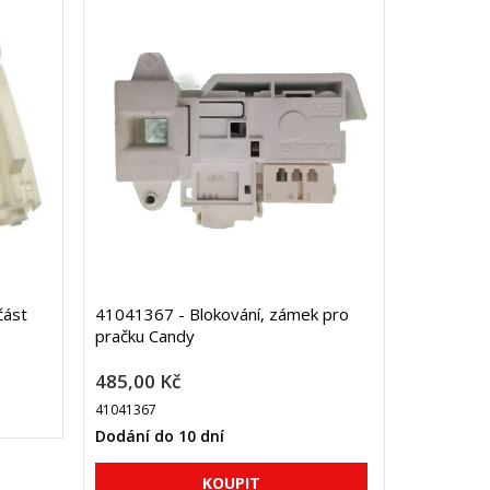
část
41041367 - Blokování, zámek pro
pračku Candy
485,00 Kč
41041367
Dodání do 10 dní