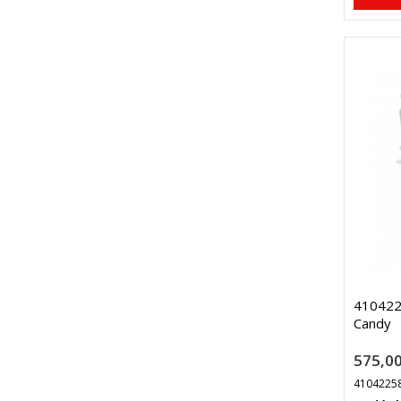
4104225
Candy
575,00
4104225