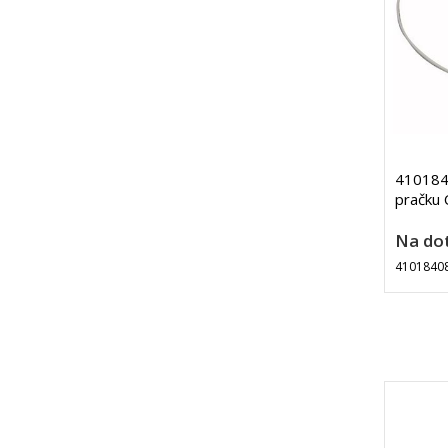
4101840
pračku 
Na do
4101840