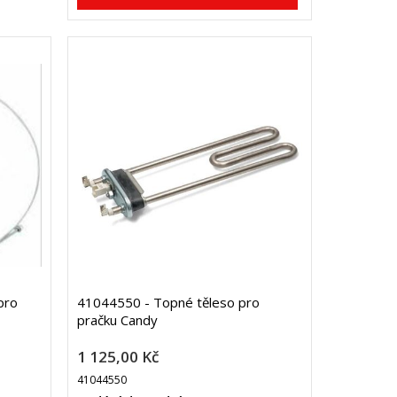
pro
41044550 - Topné těleso pro
pračku Candy
1 125,00 Kč
41044550