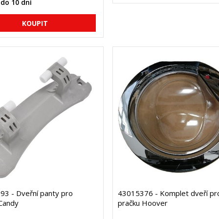
do 10 dní
3 - Dveřní panty pro
43015376 - Komplet dveří pr
Candy
pračku Hoover