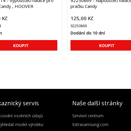
4 - Vypouštěcí hadice pro
92250869 - Napouštěcí hadic
 Candy , HOOVER
pračku Candy
 Kč
125,00 Kč
4
92250869
m
Dodání do 10 dní
aznický servis
Naše další stránky
cování osobních údajů
Servisní centrum
vyhledat model výrobku
Extrasamsung.com