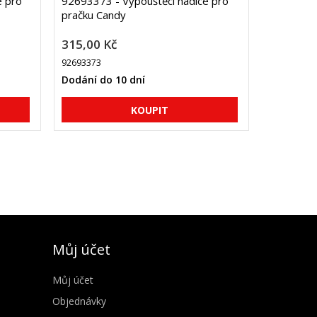
e pro
92693373 - Vypouštěcí hadice pro
pračku Candy
315,00 Kč
92693373
Dodání do 10 dní
Můj účet
Můj účet
Objednávky