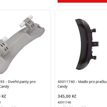
3 - Dveřní panty pro
43011740 - Madlo pro pračku
Candy
Candy
 Kč
345,00 Kč
3
43011740