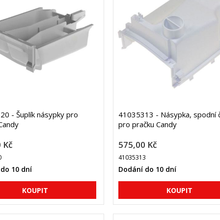
0 - Šuplík násypky pro
41035313 - Násypka, spodní 
Candy
pro pračku Candy
 Kč
575,00 Kč
0
41035313
do 10 dní
Dodání do 10 dní