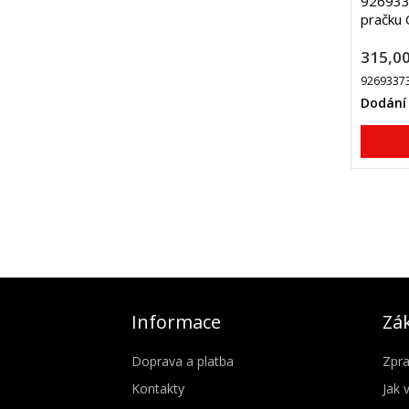
9269337
pračku 
315,00
9269337
Dodání 
Informace
Zák
Doprava a platba
Zpra
Kontakty
Jak 