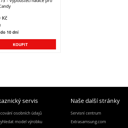
3 - Vypouštěcí hadice pro
Candy
 Kč
3
do 10 dní
aznický servis
Naše další stránky
cování osobních údajů
Servisní centrum
vyhledat model výrobku
Extrasamsung.com