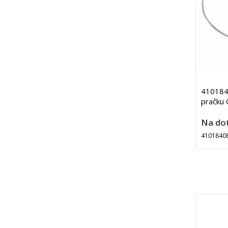
4101840
pračku 
Na do
4101840