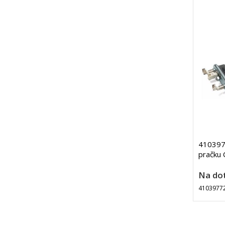
410397
pračku 
Na do
4103977