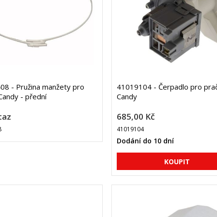
8 - Pružina manžety pro
41019104 - Čerpadlo pro pra
Candy - přední
Candy
taz
685,00 Kč
8
41019104
Dodání do 10 dní