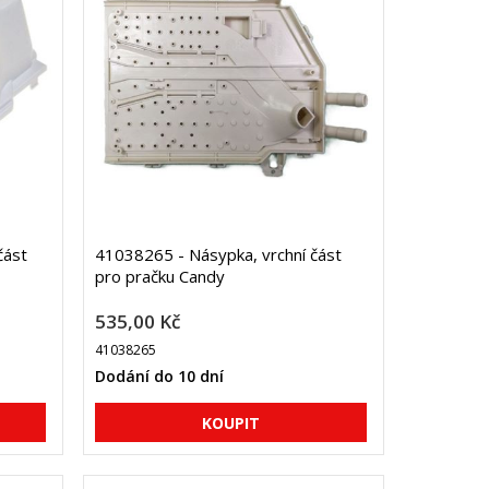
část
41038265 - Násypka, vrchní část
pro pračku Candy
535,00 Kč
41038265
Dodání do 10 dní