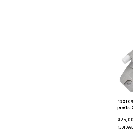
4301099
pračku 
425,00
4301099