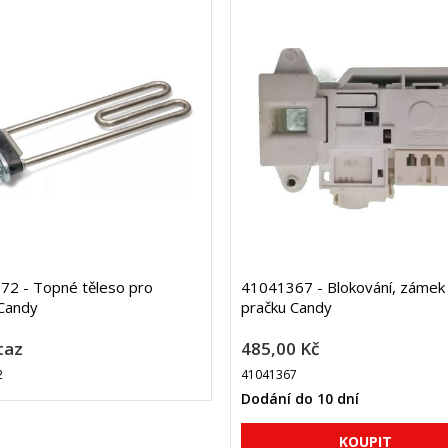
72 - Topné těleso pro
41041367 - Blokování, zámek
Candy
pračku Candy
taz
485,00 Kč
2
41041367
Dodání do 10 dní