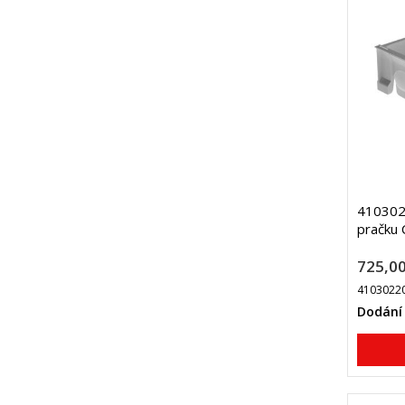
4103022
pračku 
725,00
4103022
Dodání 