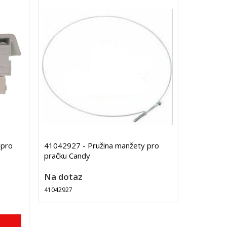
 pro
41042927 - Pružina manžety pro
pračku Candy
Na dotaz
41042927