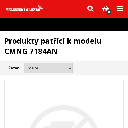
Vzhledem k aktuální situaci se může dodání dílů, které nejsou skladem,
zpozdit. Děkujeme za pochopení.
0
Produkty patřící k modelu
CMNG 7184AN
Řazení