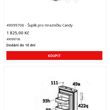
49099706 - Šuplík pro mrazničku Candy
1 825,00 Kč
49099706
Dodání do 10 dní