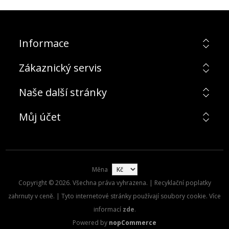
Informace
Zákaznický servis
Naše další stránky
Můj účet
Měna
Copyright © 2026. Všechna práva vyhrazena. | Recyklační poplatky
zahrnuty v ceně. | Tyto internetové stránky používají soubory cookie. Více
informací
zde
.
Powered by
nopCommerce