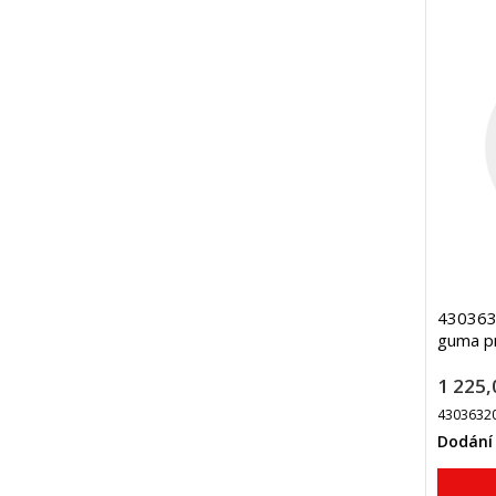
4303632
guma p
1 225,
4303632
Dodání 