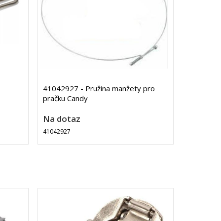
41042927 - Pružina manžety pro
pračku Candy
Na dotaz
41042927