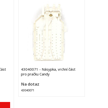
část
43040071 - Násypka, vrchní část
pro pračku Candy
Na dotaz
43040071