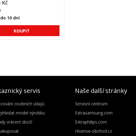
 Kč
3
do 10 dní
aznický servis
Naše další stránky
cování osobních údajů
Servisní centrum
vyhledat model výrobku
Extrasamsung.com
dy vrácení zboží
Extraphilips.com
nakupovat
Hisense-obchod.cz