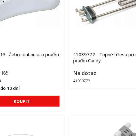
13 -Žebro bubnu pro pračku
41039772 - Topné těleso pro
pračku Candy
 Kč
Na dotaz
3
41039772
do 10 dní