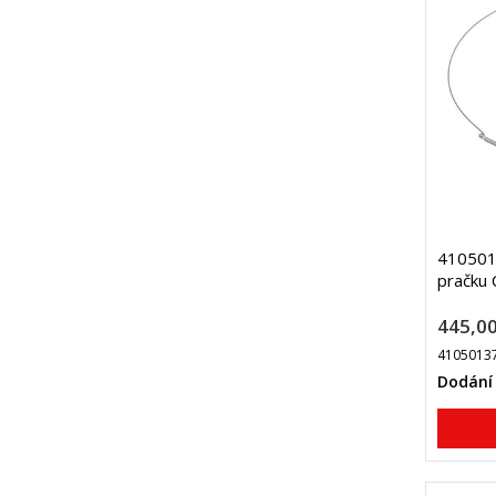
4105013
pračku 
445,00
4105013
Dodání 