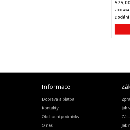
575,00
7001484
Dodání 
Informace
Zák
Doprava a platba
Zpra
Kontakty
Jak 
Obchodní podmínky
Zása
O nás
Jak 