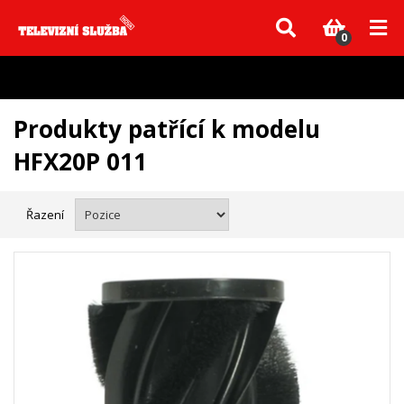
Vzhledem k aktuální situaci se může dodání dílů, které nejsou skladem,
zpozdit. Děkujeme za pochopení.
0
Produkty patřící k modelu
HFX20P 011
Řazení