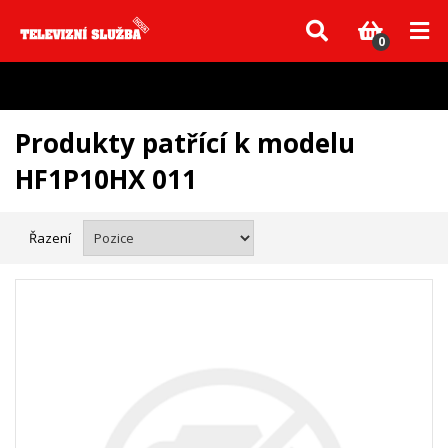
Vzhledem k aktuální situaci se může dodání dílů, které nejsou skladem,
zpozdit. Děkujeme za pochopení.
0
Produkty patřící k modelu
HF1P10HX 011
Řazení