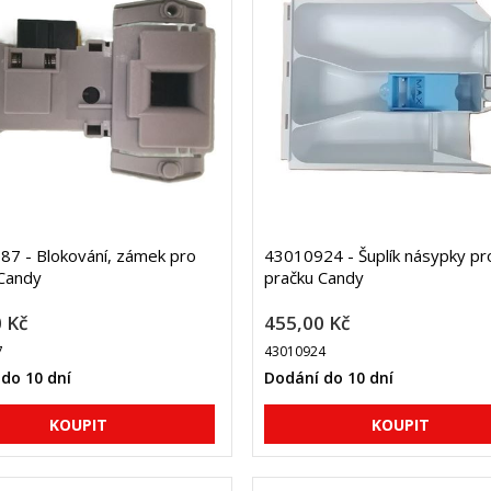
7 - Blokování, zámek pro
43010924 - Šuplík násypky pr
Candy
pračku Candy
 Kč
455,00 Kč
7
43010924
do 10 dní
Dodání do 10 dní