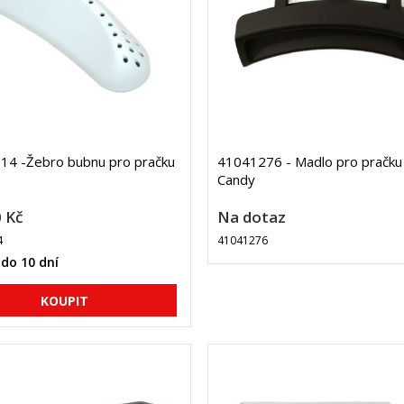
14 -Žebro bubnu pro pračku
41041276 - Madlo pro pračku
Candy
 Kč
Na dotaz
4
41041276
do 10 dní