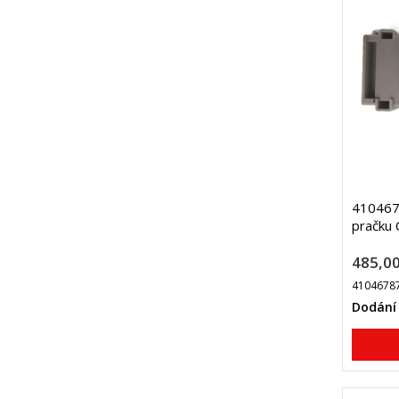
4104678
pračku 
485,00
4104678
Dodání 