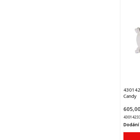
4301423
Candy
605,00
4301423
Dodání 