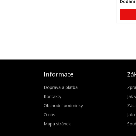
Dodání 
Informace
Zák
Doprava a platba
Zpra
Kontakty
Jak 
Obchodní podmínky
Zása
O nás
Jak 
Mapa stránek
Soub