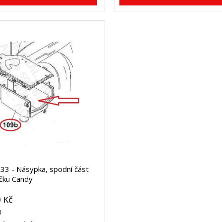
3 - Násypka, spodní část
čku Candy
 Kč
3