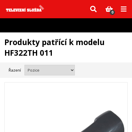
Vzhledem k aktuální situaci se může dodání dílů, které nejsou skladem,
zpozdit. Děkujeme za pochopení.
0
Produkty patřící k modelu
HF322TH 011
Řazení