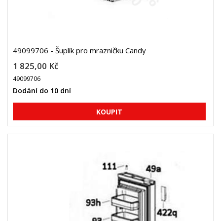
49099706 - Šuplík pro mrazničku Candy
1 825,00 Kč
49099706
Dodání do 10 dní