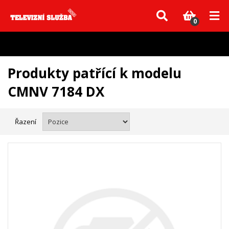
Vzhledem k aktuální situaci se může dodání dílů, které nejsou skladem,
zpozdit. Děkujeme za pochopení.
0
Produkty patřící k modelu
CMNV 7184 DX
Řazení