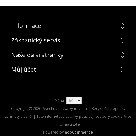
Informace
Zákaznický servis
Naše další stránky
Můj účet
Měna
Copyright © 2026. Všechna práva vyhrazena. | Recyklační poplatky
zahrnuty v ceně. | Tyto internetové stránky používají soubory cookie. Více
informací
zde
.
Powered by
nopCommerce