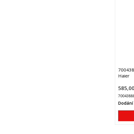
7004388
Haier
585,00
7004388
Dodání 