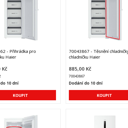
2 - Přihrádka pro
70043867 - Těsnění chladničk
čku Haier
chladničku Haier
 Kč
885,00 Kč
2
70043867
do 10 dní
Dodání do 10 dní