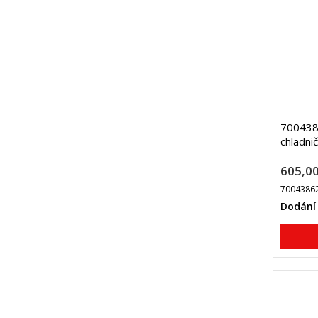
7004386
chladni
605,00
7004386
Dodání 