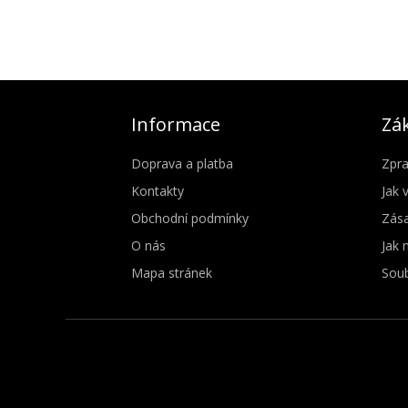
Informace
Zák
Doprava a platba
Zpra
Kontakty
Jak 
Obchodní podmínky
Zása
O nás
Jak 
Mapa stránek
Soub