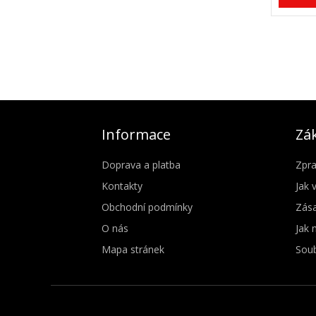
Informace
Zák
Doprava a platba
Zpra
Kontakty
Jak 
Obchodní podmínky
Zása
O nás
Jak 
Mapa stránek
Soub