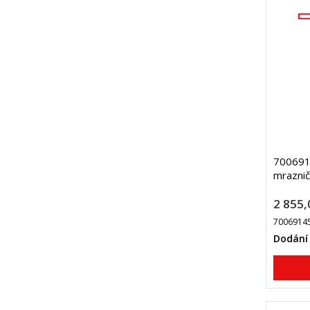
7006914
mraznič
2 855,
7006914
Dodání 