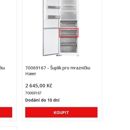
čku
70069167 - Šuplík pro mrazničku
Haier
2 645,00 Kč
70069167
Dodání do 10 dní