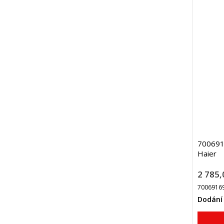
7006916
Haier
2 785,
7006916
Dodání 