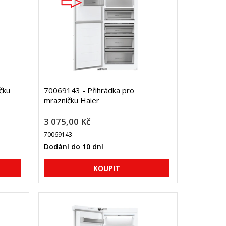
čku
70069143 - Přihrádka pro
mrazničku Haier
3 075,00 Kč
70069143
Dodání do 10 dní