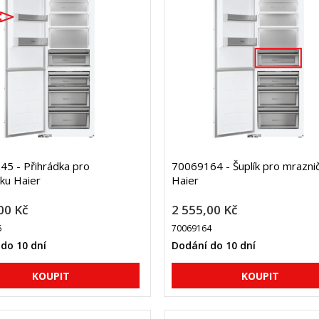
5 - Přihrádka pro
70069164 - Šuplík pro mrazni
ku Haier
Haier
00 Kč
2 555,00 Kč
5
70069164
do 10 dní
Dodání do 10 dní