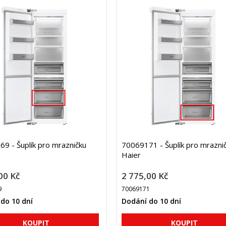
9 - Šuplík pro mrazničku
70069171 - Šuplík pro mrazni
Haier
00 Kč
2 775,00 Kč
9
70069171
do 10 dní
Dodání do 10 dní