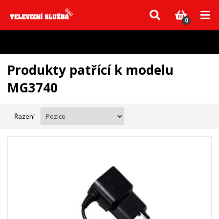
Vzhledem k aktuální situaci se může dodání dílů, které nejsou skladem,
zpozdit. Děkujeme za pochopení.
0
Produkty patřící k modelu
MG3740
Řazení