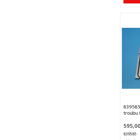
839585 
troubu 
595,00
839585