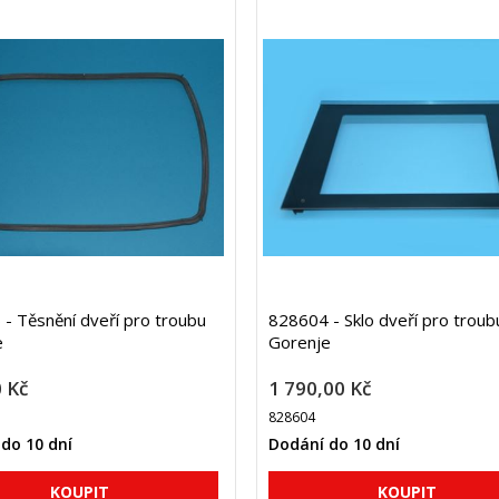
- Těsnění dveří pro troubu
828604 - Sklo dveří pro troub
e
Gorenje
 Kč
1 790,00 Kč
828604
do 10 dní
Dodání do 10 dní