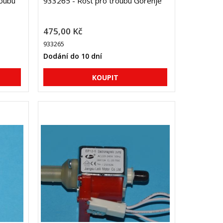
roubu
933265 - Rošt pro troubu Gorenje
475,00 Kč
933265
Dodání do 10 dní