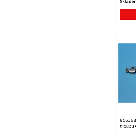
Sklade
856398 
troubu