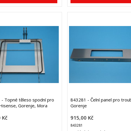
- Topné těleso spodní pro
843281 - Čelní panel pro trou
Hisense, Gorenje, Mora
Gorenje
 Kč
915,00 Kč
843281