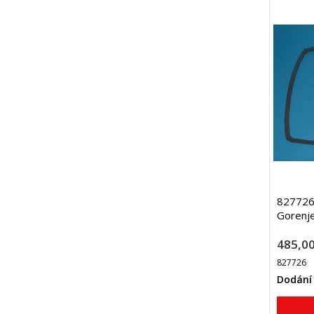
827726 
Gorenj
485,00
827726
Dodání 