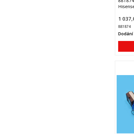
881874 
Hisens
1 037,
881874
Dodání 