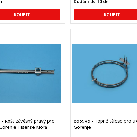
m
Dodání do 10 dní
- Rošt závěsný pravý pro
865945 - Topné těleso pro t
 Gorenje Hisense Mora
Gorenje