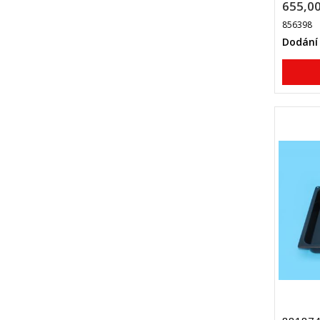
655,00
856398
Dodání 