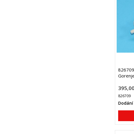
826709 
Gorenj
395,00
826709
Dodání 