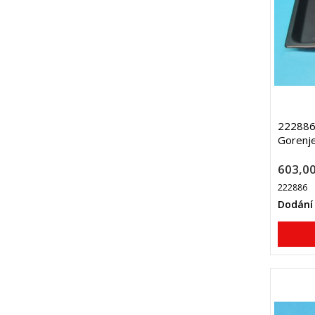
222886 
Gorenj
603,00
222886
Dodání 