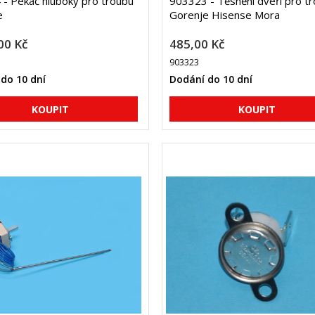
- Pekáč hluboký pro troubu
903323 - Těsnění dveří pro t
e
Gorenje Hisense Mora
00 Kč
485,00 Kč
903323
do 10 dní
Dodání do 10 dní