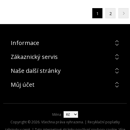
1
2
Informace
Zákaznický servis
Naše další stránky
Můj účet
Měna
Copyright © 2026. Všechna práva vyhrazena. | Recyklační poplatky
zahrnuty v ceně. | Tyto internetové stránky používají soubory cookie. Více