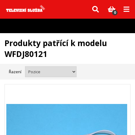
Vzhledem k aktuální situaci se může dodání dílů, které nejsou skladem,
zpozdit. Děkujeme za pochopení.
0
Produkty patřící k modelu
WFDJ80121
Řazení