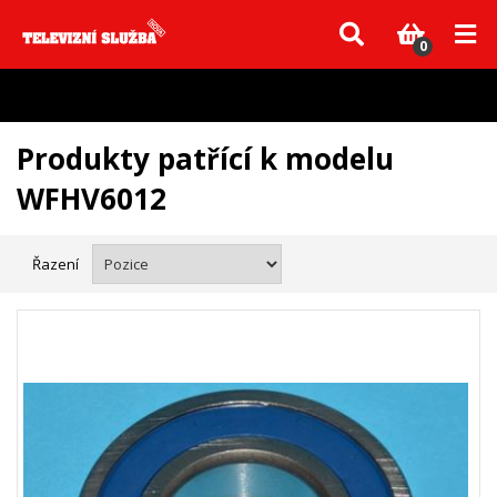
Vzhledem k aktuální situaci se může dodání dílů, které nejsou skladem,
zpozdit. Děkujeme za pochopení.
0
Produkty patřící k modelu
WFHV6012
Řazení