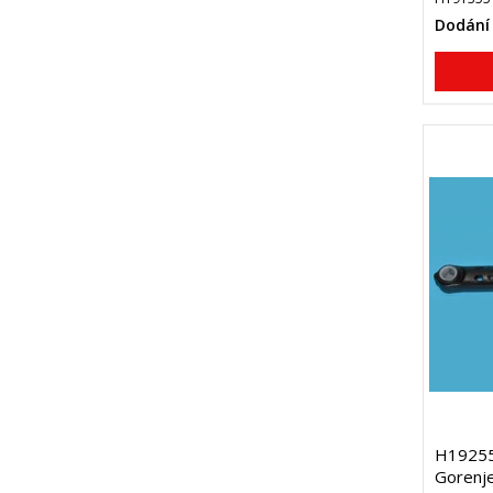
Dodání 
H192550
Gorenj