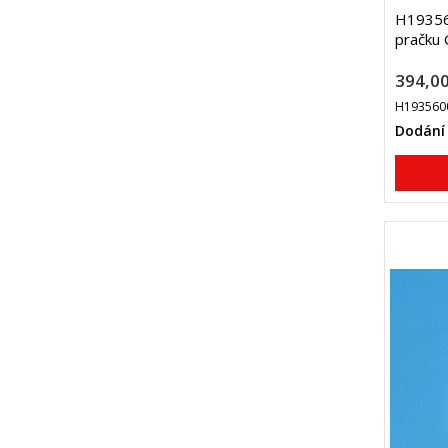
H193560
pračku
394,00
H193560
Dodání 