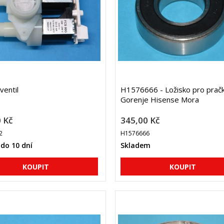
ventil
H1576666 - Ložisko pro prač
Gorenje Hisense Mora
 Kč
345,00 Kč
2
H1576666
do 10 dní
Skladem