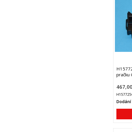
H157725
pračku
467,00
H157725
Dodání 