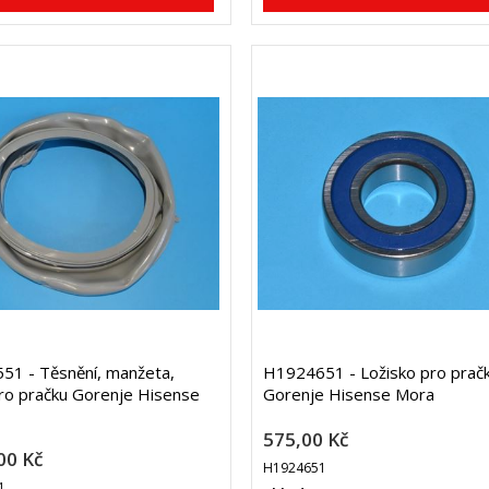
51 - Těsnění, manžeta,
H1924651 - Ložisko pro prač
ro pračku Gorenje Hisense
Gorenje Hisense Mora
575,00 Kč
00 Kč
H1924651
1