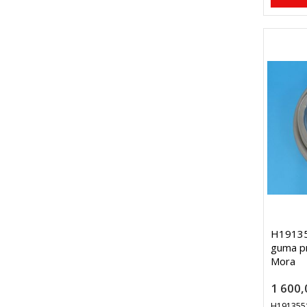
H19135
guma p
Mora
1 600,
H191355