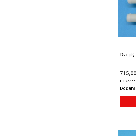
Dvojitý 
715,00
H192277
Dodání 