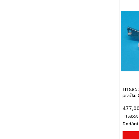
H188558
pračku
477,00
H188558
Dodání 