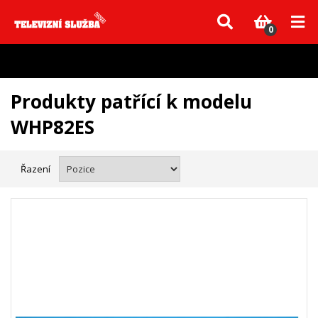
Vzhledem k aktuální situaci se může dodání dílů, které nejsou skladem,
zpozdit. Děkujeme za pochopení.
0
Produkty patřící k modelu
WHP82ES
Řazení