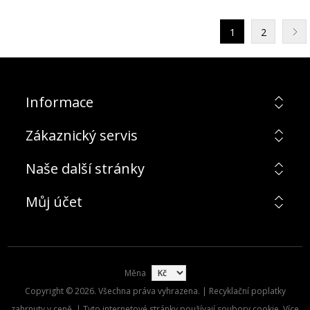
1
2
Informace
Zákaznický servis
Naše další stránky
Můj účet
Měna
Copyright © 2026. Všechna práva vyhrazena. | Recyklační poplatky
zahrnuty v ceně. | Tyto internetové stránky používají soubory cookie. Více