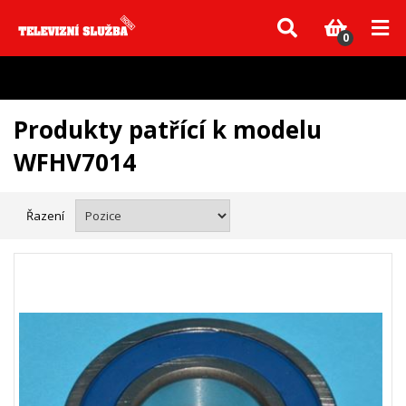
Vzhledem k aktuální situaci se může dodání dílů, které nejsou skladem,
zpozdit. Děkujeme za pochopení.
0
Produkty patřící k modelu
WFHV7014
Řazení