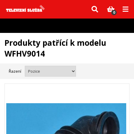
Vzhledem k aktuální situaci se může dodání dílů, které nejsou skladem,
zpozdit. Děkujeme za pochopení.
0
Produkty patřící k modelu
WFHV9014
Řazení