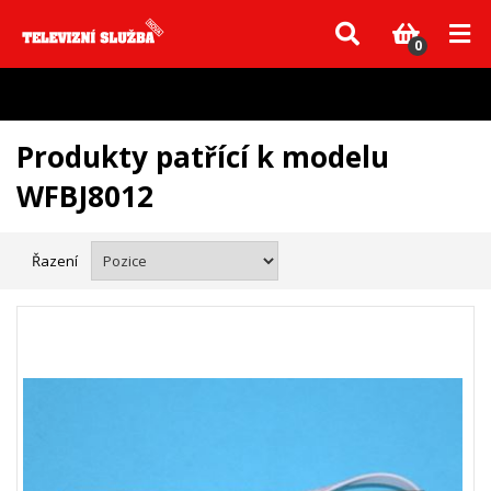
Vzhledem k aktuální situaci se může dodání dílů, které nejsou skladem,
zpozdit. Děkujeme za pochopení.
0
Produkty patřící k modelu
WFBJ8012
Řazení