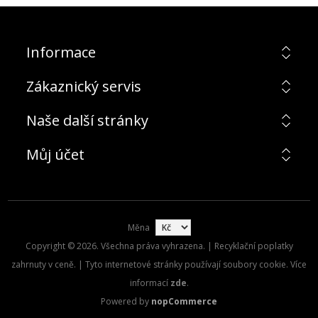
Informace
Zákaznický servis
Naše další stránky
Můj účet
Měna
Copyright © 2026. Všechna práva vyhrazena. | Recyklační poplatky
zahrnuty v ceně. | Tyto internetové stránky používají soubory cookie. Více
informací
zde
.
Powered by
nopCommerce