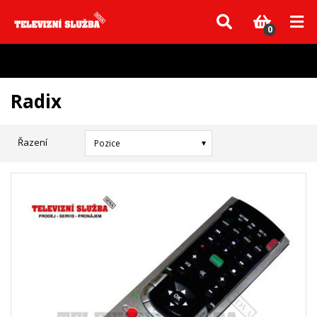
Vzhledem k aktuální situaci se může dodání dílů, které nejsou skladem,
zpozdit. Děkujeme za pochopení.
0
Radix
Řazení
Pozice