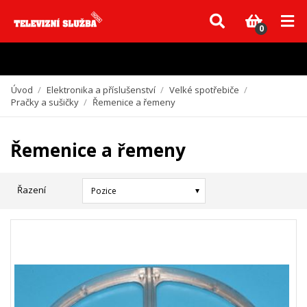
Vzhledem k aktuální situaci se může dodání dílů, které nejsou skladem,
zpozdit. Děkujeme za pochopení.
0
Úvod
/
Elektronika a příslušenství
/
Velké spotřebiče
/
Pračky a sušičky
/
Řemenice a řemeny
Řemenice a řemeny
Řazení
Pozice