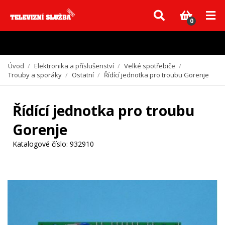
Vzhledem k aktuální situaci se může dodání dílů, které nejsou skladem,
zpozdit. Děkujeme za pochopení.
0
Úvod
/
Elektronika a příslušenství
/
Velké spotřebiče
/
Trouby a sporáky
/
Ostatní
/
Řídící jednotka pro troubu Gorenje
Řídící jednotka pro troubu
Gorenje
Katalogové číslo:
932910