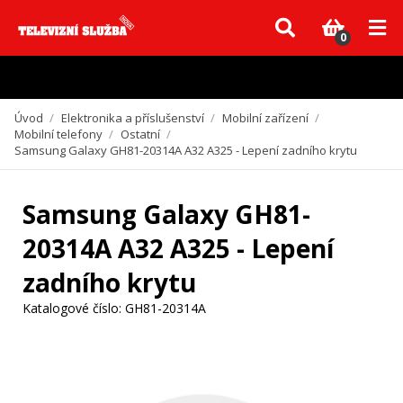
Vzhledem k aktuální situaci se může dodání dílů, které nejsou skladem,
zpozdit. Děkujeme za pochopení.
0
Úvod
/
Elektronika a příslušenství
/
Mobilní zařízení
/
Mobilní telefony
/
Ostatní
/
Samsung Galaxy GH81-20314A A32 A325 - Lepení zadního krytu
Samsung Galaxy GH81-
20314A A32 A325 - Lepení
zadního krytu
Katalogové číslo:
GH81-20314A