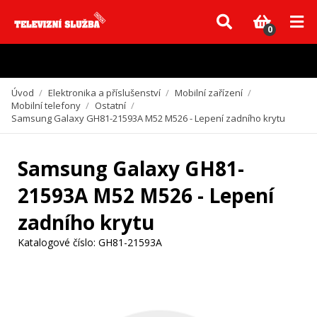
Vzhledem k aktuální situaci se může dodání dílů, které nejsou skladem,
zpozdit. Děkujeme za pochopení.
0
Úvod
/
Elektronika a příslušenství
/
Mobilní zařízení
/
Mobilní telefony
/
Ostatní
/
Samsung Galaxy GH81-21593A M52 M526 - Lepení zadního krytu
Samsung Galaxy GH81-
21593A M52 M526 - Lepení
zadního krytu
Katalogové číslo:
GH81-21593A