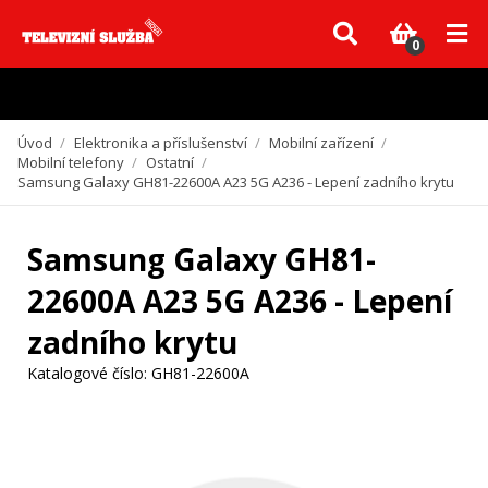
Vzhledem k aktuální situaci se může dodání dílů, které nejsou skladem,
zpozdit. Děkujeme za pochopení.
0
Úvod
/
Elektronika a příslušenství
/
Mobilní zařízení
/
Mobilní telefony
/
Ostatní
/
Samsung Galaxy GH81-22600A A23 5G A236 - Lepení zadního krytu
Samsung Galaxy GH81-
22600A A23 5G A236 - Lepení
zadního krytu
Katalogové číslo:
GH81-22600A