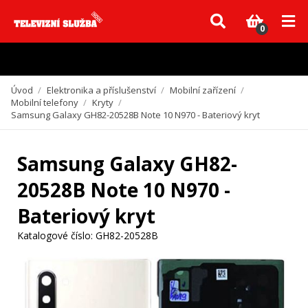
Vzhledem k aktuální situaci se může dodání dílů, které nejsou skladem,
zpozdit. Děkujeme za pochopení.
0
Úvod
/
Elektronika a příslušenství
/
Mobilní zařízení
/
Mobilní telefony
/
Kryty
/
Samsung Galaxy GH82-20528B Note 10 N970 - Bateriový kryt
Samsung Galaxy GH82-
20528B Note 10 N970 -
Bateriový kryt
Katalogové číslo:
GH82-20528B