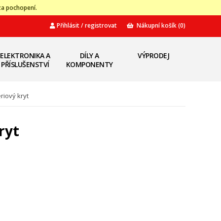
za pochopení.
Přihlásit / registrovat
Nákupní košík
(0)
ELEKTRONIKA A
DÍLY A
VÝPRODEJ
PŘÍSLUŠENSTVÍ
KOMPONENTY
iový kryt
ryt