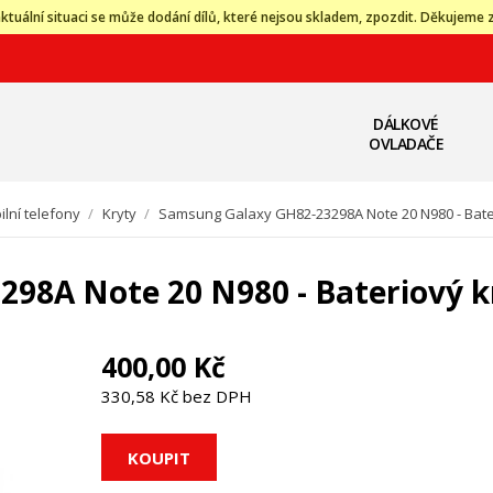
ktuální situaci se může dodání dílů, které nejsou skladem, zpozdit. Děkujeme 
DÁLKOVÉ
OVLADAČE
lní telefony
/
Kryty
/
Samsung Galaxy GH82-23298A Note 20 N980 - Bater
98A Note 20 N980 - Bateriový k
400,00 Kč
330,58 Kč bez DPH