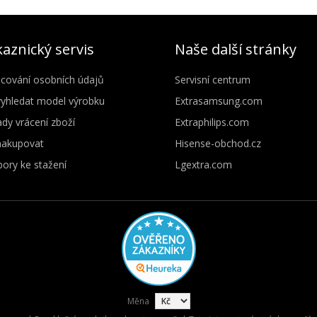
aznický servis
Naše další stránky
cování osobních údajů
Servisní centrum
vyhledat model výrobku
Extrasamsung.com
dy vrácení zboží
Extraphilips.com
nakupovat
Hisense-obchod.cz
ory ke stažení
Lgextra.com
Měna