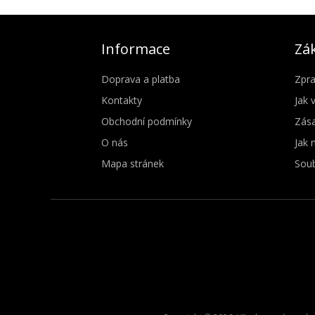
Informace
Zák
Doprava a platba
Zpra
Kontakty
Jak 
Obchodní podmínky
Zása
O nás
Jak 
Mapa stránek
Soub