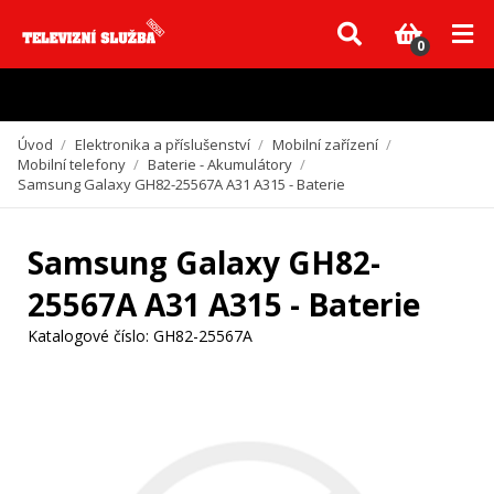
Vzhledem k aktuální situaci se může dodání dílů, které nejsou skladem,
zpozdit. Děkujeme za pochopení.
0
Úvod
/
Elektronika a příslušenství
/
Mobilní zařízení
/
Mobilní telefony
/
Baterie - Akumulátory
/
Samsung Galaxy GH82-25567A A31 A315 - Baterie
Samsung Galaxy GH82-
25567A A31 A315 - Baterie
Katalogové číslo:
GH82-25567A