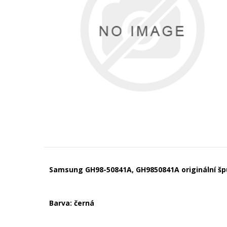
Samsung GH98-50841A, GH9850841A originální šp
Barva: černá