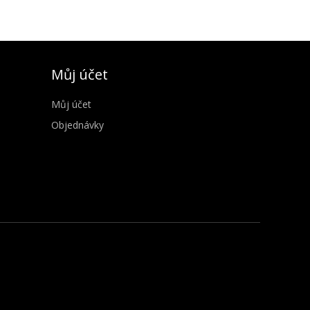
Můj účet
Můj účet
Objednávky