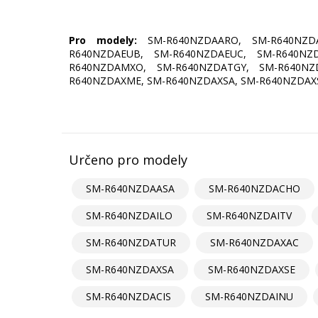
Pro modely:
SM-R640NZDAARO, SM-R640NZD
R640NZDAEUB, SM-R640NZDAEUC, SM-R640NZD
R640NZDAMXO, SM-R640NZDATGY, SM-R640NZD
R640NZDAXME, SM-R640NZDAXSA, SM-R640NZDAX
Určeno pro modely
SM-R640NZDAASA
SM-R640NZDACHO
SM-R640NZDAILO
SM-R640NZDAITV
SM-R640NZDATUR
SM-R640NZDAXAC
SM-R640NZDAXSA
SM-R640NZDAXSE
SM-R640NZDACIS
SM-R640NZDAINU