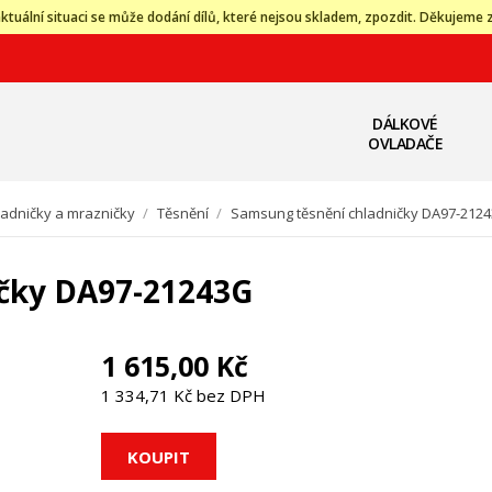
ktuální situaci se může dodání dílů, které nejsou skladem, zpozdit. Děkujeme 
DÁLKOVÉ
OVLADAČE
ladničky a mrazničky
/
Těsnění
/
Samsung těsnění chladničky DA97-212
ičky DA97-21243G
1 615,00 Kč
1 334,71 Kč bez DPH