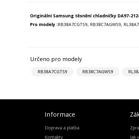
Originální Samsung těsnění chladničky DA97-21
Pro modely :
RB38A7CGTS9, RB38C7AGWS9, RL38A
Určeno pro modely
RB38A7CGTS9
RB38C7AGWS9
RL38
Informace
Zák
Doprava a platba
Zpra
Kontakty
Jak 