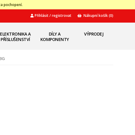
za pochopení.
Přihlásit / registrovat
Nákupní košík
(0)
ELEKTRONIKA A
DÍLY A
VÝPRODEJ
PŘÍSLUŠENSTVÍ
KOMPONENTY
43G