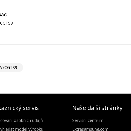
243G
7CGTS9
A7CGTS9
aznický servis
Naše další stránky
cování osobních údajů
Servisní centrum
vyhledat model výrobku
Extrasamsung.com