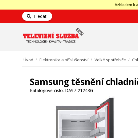
Vzhledem k a
Hledat
Úvod
/
Elektronika a příslušenství
/
Velké spotřebiče
/
Ch
Samsung těsnění chladn
Katalogové číslo:
DA97-21243G