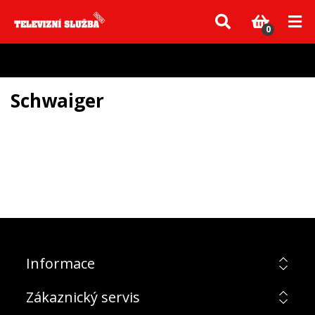
Vzhledem k aktuální situaci se může dodání dílů, které nejsou skladem,
zpozdit. Děkujeme za pochopení.
0
Schwaiger
Informace
Zákaznický servis