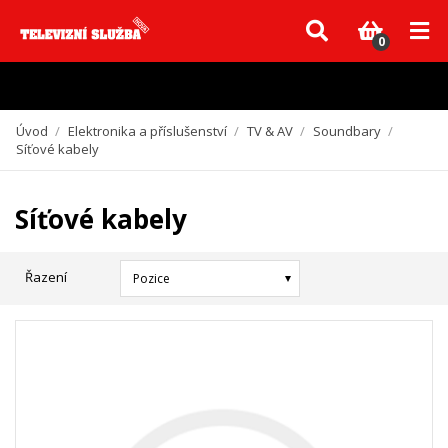
Vzhledem k aktuální situaci se může dodání dílů, které nejsou skladem,
zpozdit. Děkujeme za pochopení.
0
Úvod
/
Elektronika a příslušenství
/
TV & AV
/
Soundbary
/
Síťové kabely
Síťové kabely
Řazení
Pozice