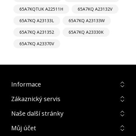
65A7KQTUK A22511H
65A7KQ A23132V
65A7KQ A23133L
65A7KQ A23133W
65A7KQ A231352
65A7KQ A23330K
65A7KQ A23370V
Informace
Zákaznický servis
Naše další stránky
Můj účet