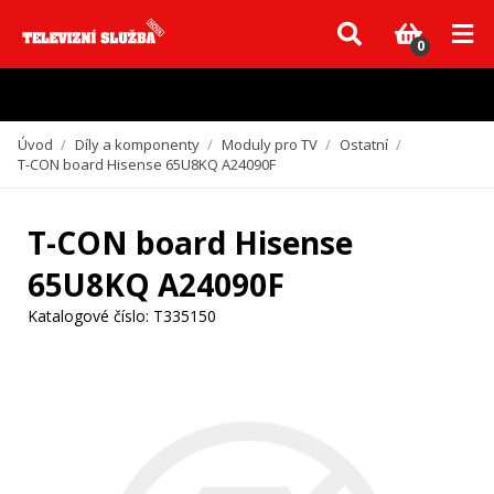
Vzhledem k aktuální situaci se může dodání dílů, které nejsou skladem,
zpozdit. Děkujeme za pochopení.
0
Úvod
/
Díly a komponenty
/
Moduly pro TV
/
Ostatní
/
T-CON board Hisense 65U8KQ A24090F
T-CON board Hisense
65U8KQ A24090F
Katalogové číslo:
T335150