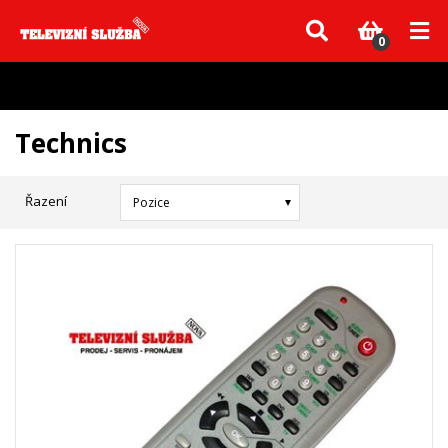
Vzhledem k aktuální situaci se může dodání dílů, které nejsou skladem,
zpozdit. Děkujeme za pochopení.
0
Technics
Řazení
Pozice