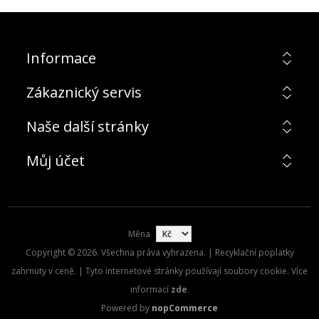
Informace
Zákaznický servis
Naše další stránky
Můj účet
Měna
Copyright © 2026. Všechna práva vyhrazena. | Recyklační poplatky
zahrnuty v ceně. | Tyto internetové stránky používají soubory cookie. Více
informací
zde
.
Powered by
nopCommerce